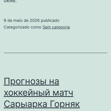
окне.
9 de maio de 2026
publicado
Categorizado como
Sem categoria
Прогнозы на
хоккейный матч
Сарыарка Горняк