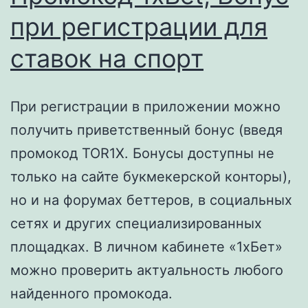
при регистрации для
ставок на спорт
При регистрации в приложении можно
получить приветственный бонус (введя
промокод TOR1X. Бонусы доступны не
только на сайте букмекерской конторы),
но и на форумах беттеров, в социальных
сетях и других специализированных
площадках. В личном кабинете «1хБет»
можно проверить актуальность любого
найденного промокода.