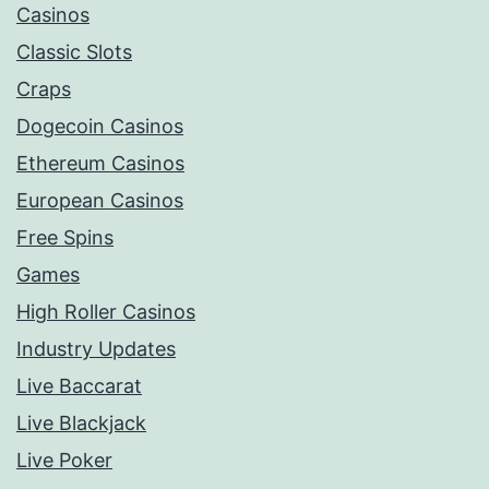
Casinos
Classic Slots
Craps
Dogecoin Casinos
Ethereum Casinos
European Casinos
Free Spins
Games
High Roller Casinos
Industry Updates
Live Baccarat
Live Blackjack
Live Poker