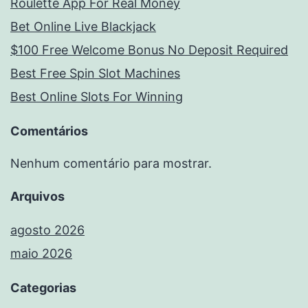
Roulette App For Real Money
Bet Online Live Blackjack
$100 Free Welcome Bonus No Deposit Required
Best Free Spin Slot Machines
Best Online Slots For Winning
Comentários
Nenhum comentário para mostrar.
Arquivos
agosto 2026
maio 2026
Categorias