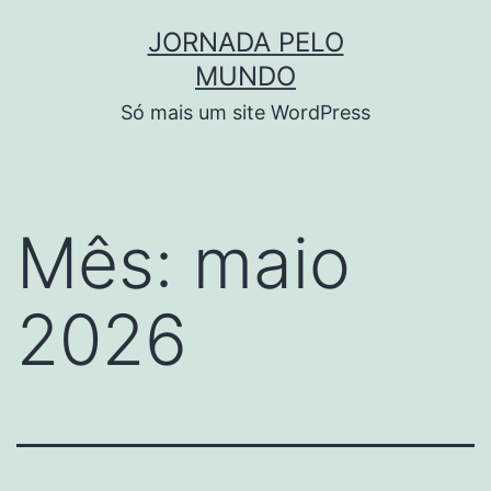
Pular
JORNADA PELO
para
MUNDO
o
Só mais um site WordPress
conteúdo
Mês:
maio
2026