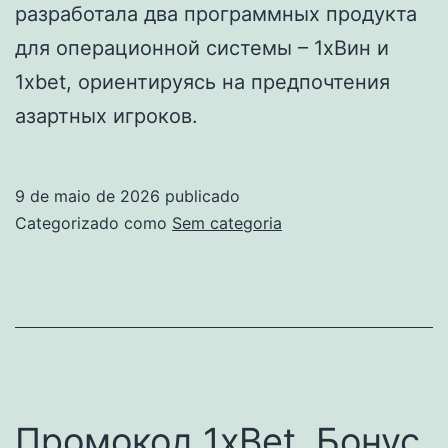
разработала два программных продукта
для операционной системы – 1хВин и
1xbet, ориентируясь на предпочтения
азартных игроков.
9 de maio de 2026
publicado
Categorizado como
Sem categoria
Промокод 1xBet, Бонус