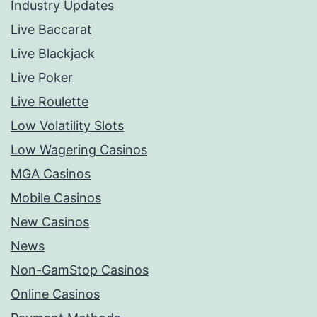
Industry Updates
Live Baccarat
Live Blackjack
Live Poker
Live Roulette
Low Volatility Slots
Low Wagering Casinos
MGA Casinos
Mobile Casinos
New Casinos
News
Non-GamStop Casinos
Online Casinos