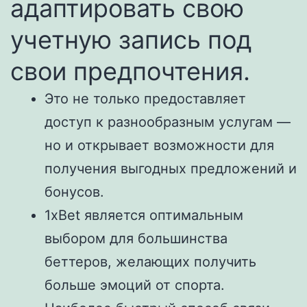
адаптировать свою
учетную запись под
свои предпочтения.
Это не только предоставляет
доступ к разнообразным услугам —
но и открывает возможности для
получения выгодных предложений и
бонусов.
1xBet является оптимальным
выбором для большинства
беттеров, желающих получить
больше эмоций от спорта.