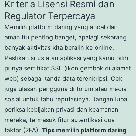
Kriteria Lisensi Resmi dan
Regulator Terpercaya
Memilih platform daring yang andal dan
aman itu penting banget, apalagi sekarang
banyak aktivitas kita beralih ke online.
Pastikan situs atau aplikasi yang kamu pilih
punya sertifikat SSL (ikon gembok di alamat
web) sebagai tanda data terenkripsi. Cek
juga ulasan pengguna di forum atau media
sosial untuk tahu reputasinya. Jangan lupa
periksa kebijakan privasi dan keamanan
mereka, termasuk fitur autentikasi dua
faktor (2FA).
Tips memilih platform daring