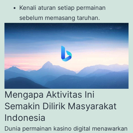
Kenali aturan setiap permainan
sebelum memasang taruhan.
Mengapa Aktivitas Ini
Semakin Dilirik Masyarakat
Indonesia
Dunia permainan kasino digital menawarkan