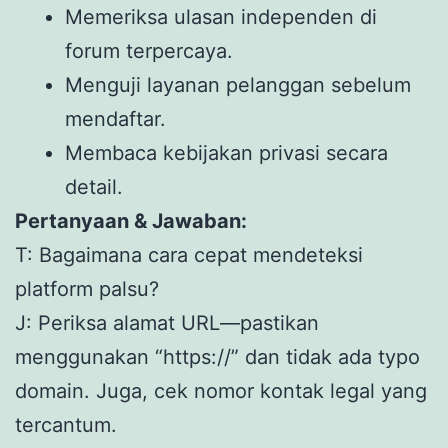
Memeriksa ulasan independen di
forum terpercaya.
Menguji layanan pelanggan sebelum
mendaftar.
Membaca kebijakan privasi secara
detail.
Pertanyaan & Jawaban:
T: Bagaimana cara cepat mendeteksi
platform palsu?
J: Periksa alamat URL—pastikan
menggunakan “https://” dan tidak ada typo
domain. Juga, cek nomor kontak legal yang
tercantum.