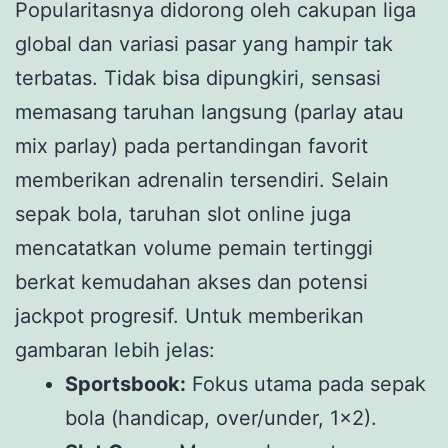
Popularitasnya didorong oleh cakupan liga
global dan variasi pasar yang hampir tak
terbatas. Tidak bisa dipungkiri, sensasi
memasang taruhan langsung (parlay atau
mix parlay) pada pertandingan favorit
memberikan adrenalin tersendiri. Selain
sepak bola, taruhan slot online juga
mencatatkan volume pemain tertinggi
berkat kemudahan akses dan potensi
jackpot progresif. Untuk memberikan
gambaran lebih jelas:
Sportsbook:
Fokus utama pada sepak
bola (handicap, over/under, 1×2).