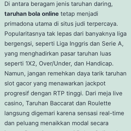
Di antara beragam jenis taruhan daring,
taruhan bola online
tetap menjadi
primadona utama di situs judi terpercaya.
Popularitasnya tak lepas dari banyaknya liga
bergengsi, seperti Liga Inggris dan Serie A,
yang menghadirkan pasar taruhan luas
seperti 1X2, Over/Under, dan Handicap.
Namun, jangan remehkan daya tarik taruhan
slot gacor yang menawarkan jackpot
progresif dengan RTP tinggi. Dari meja live
casino, Taruhan Baccarat dan Roulette
langsung digemari karena sensasi real-time
dan peluang menaikkan modal secara