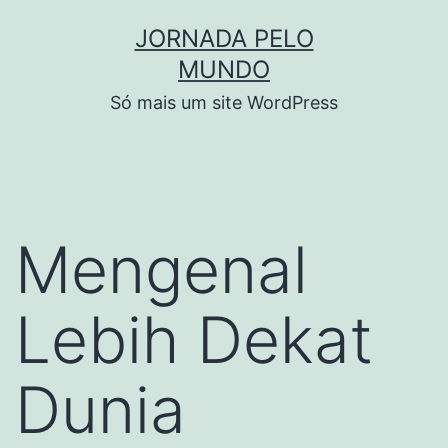
Pular
JORNADA PELO
para
MUNDO
o
Só mais um site WordPress
conteúdo
Mengenal
Lebih Dekat
Dunia