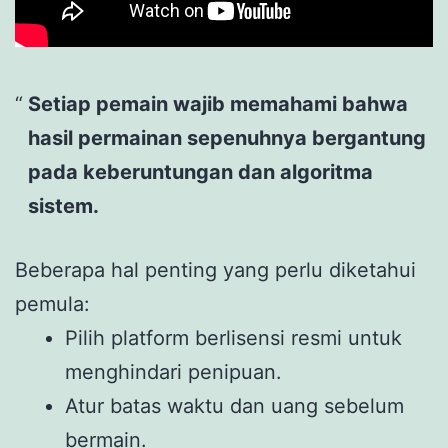
Setiap pemain wajib memahami bahwa
hasil permainan sepenuhnya bergantung
pada keberuntungan dan algoritma
sistem.
Beberapa hal penting yang perlu diketahui
pemula:
Pilih platform berlisensi resmi untuk
menghindari penipuan.
Atur batas waktu dan uang sebelum
bermain.