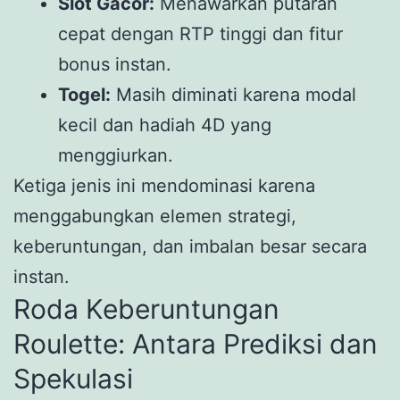
Slot Gacor:
Menawarkan putaran
cepat dengan RTP tinggi dan fitur
bonus instan.
Togel:
Masih diminati karena modal
kecil dan hadiah 4D yang
menggiurkan.
Ketiga jenis ini mendominasi karena
menggabungkan elemen strategi,
keberuntungan, dan imbalan besar secara
instan.
Roda Keberuntungan
Roulette: Antara Prediksi dan
Spekulasi