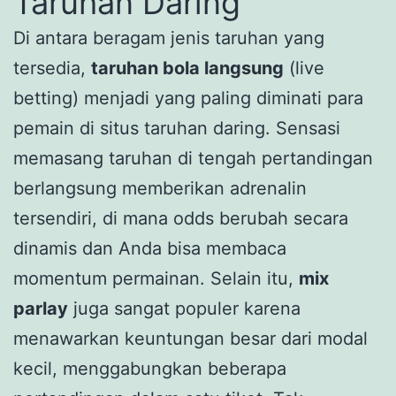
Taruhan Daring
Di antara beragam jenis taruhan yang
tersedia,
taruhan bola langsung
(live
betting) menjadi yang paling diminati para
pemain di situs taruhan daring. Sensasi
memasang taruhan di tengah pertandingan
berlangsung memberikan adrenalin
tersendiri, di mana odds berubah secara
dinamis dan Anda bisa membaca
momentum permainan. Selain itu,
mix
parlay
juga sangat populer karena
menawarkan keuntungan besar dari modal
kecil, menggabungkan beberapa