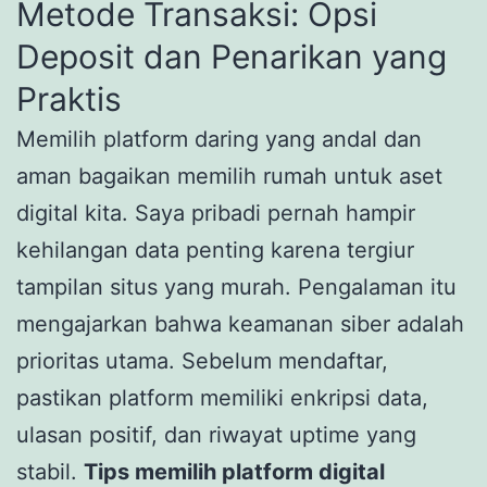
Metode Transaksi: Opsi
Deposit dan Penarikan yang
Praktis
Memilih platform daring yang andal dan
aman bagaikan memilih rumah untuk aset
digital kita. Saya pribadi pernah hampir
kehilangan data penting karena tergiur
tampilan situs yang murah. Pengalaman itu
mengajarkan bahwa keamanan siber adalah
prioritas utama. Sebelum mendaftar,
pastikan platform memiliki enkripsi data,
ulasan positif, dan riwayat uptime yang
stabil.
Tips memilih platform digital