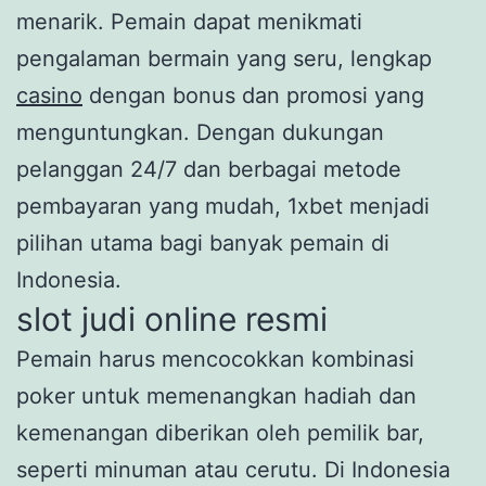
menarik. Pemain dapat menikmati
pengalaman bermain yang seru, lengkap
casino
dengan bonus dan promosi yang
menguntungkan. Dengan dukungan
pelanggan 24/7 dan berbagai metode
pembayaran yang mudah, 1xbet menjadi
pilihan utama bagi banyak pemain di
Indonesia.
slot judi online resmi
Pemain harus mencocokkan kombinasi
poker untuk memenangkan hadiah dan
kemenangan diberikan oleh pemilik bar,
seperti minuman atau cerutu. Di Indonesia