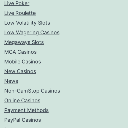
Live Poker
Live Roulette
Low Volatility Slots
Low Wagering Casinos
Megaways Slots
MGA Casinos
Mobile Casinos
New Casinos
News
Non-GamStop Casinos
Online Casinos
Payment Methods
PayPal Casinos