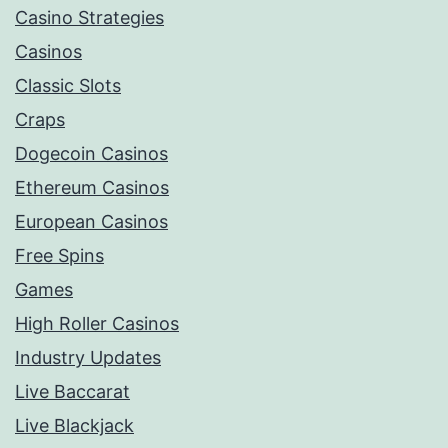
Casino Strategies
Casinos
Classic Slots
Craps
Dogecoin Casinos
Ethereum Casinos
European Casinos
Free Spins
Games
High Roller Casinos
Industry Updates
Live Baccarat
Live Blackjack