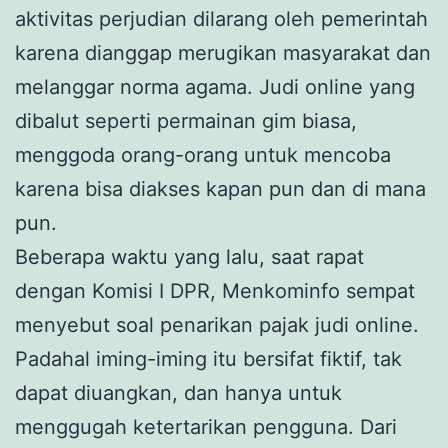
aktivitas perjudian dilarang oleh pemerintah
karena dianggap merugikan masyarakat dan
melanggar norma agama. Judi online yang
dibalut seperti permainan gim biasa,
menggoda orang-orang untuk mencoba
karena bisa diakses kapan pun dan di mana
pun.
Beberapa waktu yang lalu, saat rapat
dengan Komisi I DPR, Menkominfo sempat
menyebut soal penarikan pajak judi online.
Padahal iming-iming itu bersifat fiktif, tak
dapat diuangkan, dan hanya untuk
menggugah ketertarikan pengguna. Dari