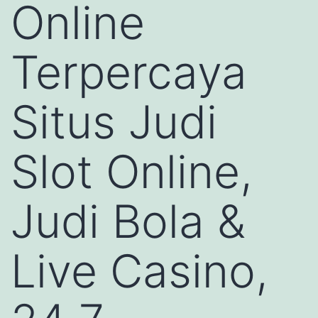
Online
Terpercaya
Situs Judi
Slot Online,
Judi Bola &
Live Casino,