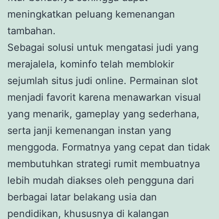
meningkatkan peluang kemenangan
tambahan.
Sebagai solusi untuk mengatasi judi yang
merajalela, kominfo telah memblokir
sejumlah situs judi online. Permainan slot
menjadi favorit karena menawarkan visual
yang menarik, gameplay yang sederhana,
serta janji kemenangan instan yang
menggoda. Formatnya yang cepat dan tidak
membutuhkan strategi rumit membuatnya
lebih mudah diakses oleh pengguna dari
berbagai latar belakang usia dan
pendidikan, khususnya di kalangan