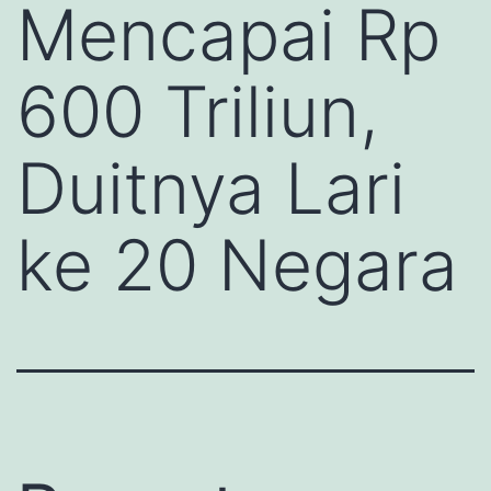
Mencapai Rp
600 Triliun,
Duitnya Lari
ke 20 Negara