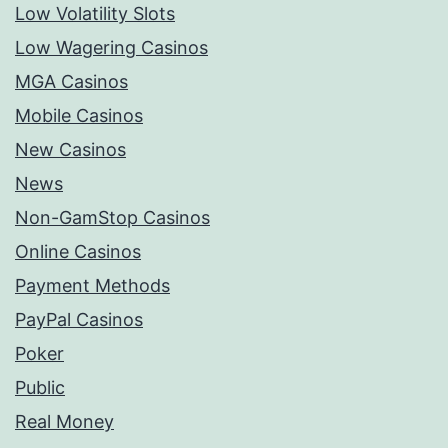
Low Volatility Slots
Low Wagering Casinos
MGA Casinos
Mobile Casinos
New Casinos
News
Non-GamStop Casinos
Online Casinos
Payment Methods
PayPal Casinos
Poker
Public
Real Money