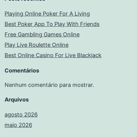
Playing Online Poker For A Living
Best Poker App To Play With Friends
Free Gambling Games Online
Play Live Roulette Online
Best Online Casino For Live Blackjack
Comentários
Nenhum comentário para mostrar.
Arquivos
agosto 2026
maio 2026