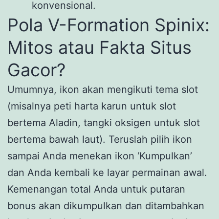
konvensional.
Pola V-Formation Spinix:
Mitos atau Fakta Situs
Gacor?
Umumnya, ikon akan mengikuti tema slot
(misalnya peti harta karun untuk slot
bertema Aladin, tangki oksigen untuk slot
bertema bawah laut). Teruslah pilih ikon
sampai Anda menekan ikon ‘Kumpulkan’
dan Anda kembali ke layar permainan awal.
Kemenangan total Anda untuk putaran
bonus akan dikumpulkan dan ditambahkan