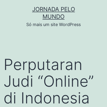
Pular
JORNADA PELO
para
MUNDO
o
Só mais um site WordPress
conteúdo
Perputaran
Judi “Online”
di Indonesia