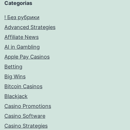
Categorias
! Без рубрики
Advanced Strategies
Affiliate News
AI in Gambling
Apple Pay Casinos
Betting
Big Wins
Bitcoin Casinos
Blackjack
Casino Promotions
Casino Software
Casino Strategies