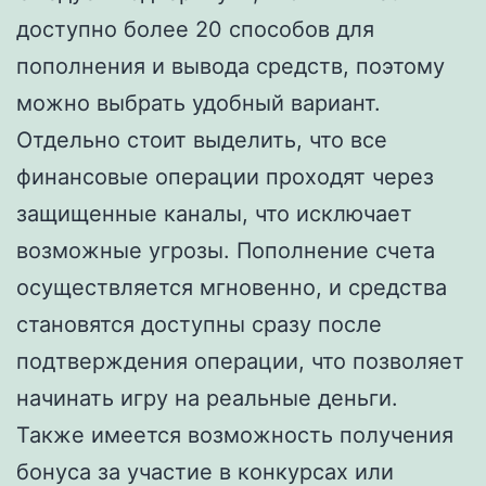
доступно более 20 способов для
пополнения и вывода средств, поэтому
можно выбрать удобный вариант.
Отдельно стоит выделить, что все
финансовые операции проходят через
защищенные каналы, что исключает
возможные угрозы. Пополнение счета
осуществляется мгновенно, и средства
становятся доступны сразу после
подтверждения операции, что позволяет
начинать игру на реальные деньги.
Также имеется возможность получения
бонуса за участие в конкурсах или