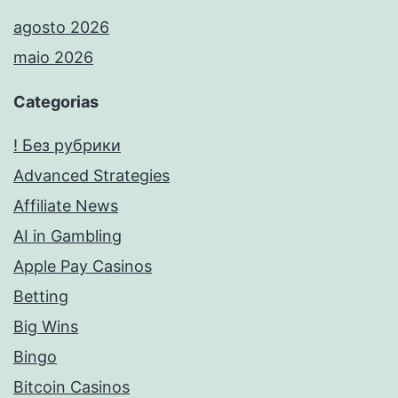
agosto 2026
maio 2026
Categorias
! Без рубрики
Advanced Strategies
Affiliate News
AI in Gambling
Apple Pay Casinos
Betting
Big Wins
Bingo
Bitcoin Casinos