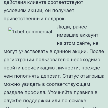
действия клиента соответствуют
условиям акции, он получает
приветственный подарок.
Люди, ранее
имевшие аккаунт
на этом сайте, не
могут участвовать в данной акции. После
регистрации пользователю необходимо
пройти верификацию личности, прежде
чем пополнять депозит. Статус отыгрыша
можно увидеть в соответствующем
разделе профиля. Уточняйте правила в
службе поддержки или по ссылке