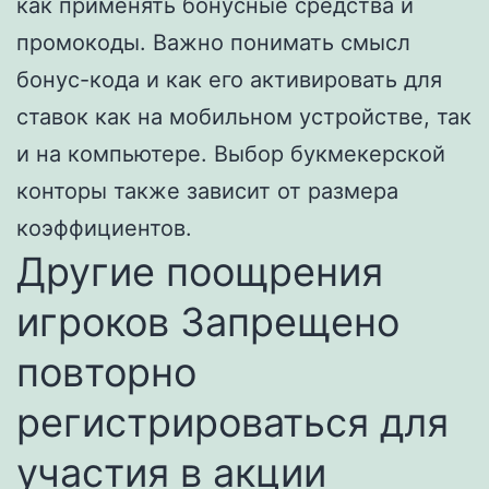
как применять бонусные средства и
промокоды. Важно понимать смысл
бонус-кода и как его активировать для
ставок как на мобильном устройстве, так
и на компьютере. Выбор букмекерской
конторы также зависит от размера
коэффициентов.
Другие поощрения
игроков Запрещено
повторно
регистрироваться для
участия в акции