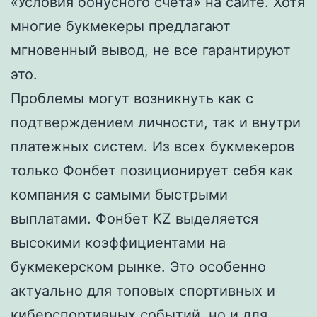
«Условия бонусного счета» на сайте. Хотя
многие букмекеры предлагают
мгновенный вывод, не все гарантируют
это.
Проблемы могут возникнуть как с
подтверждением личности, так и внутри
платежных систем. Из всех букмекеров
только Фонбет позиционирует себя как
компания с самыми быстрыми
выплатами. Фонбет KZ выделяется
высокими коэффициентами на
букмекерском рынке. Это особенно
актуально для топовых спортивных и
киберспортивных событий, но и для