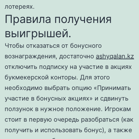
лотереях.
Правила получения
выигрышей.
Чтобы отказаться от бонусного
вознаграждения, достаточно
ashyqalan.kz
отключить подписку на участие в акциях
букмекерской конторы. Для этого
необходимо выбрать опцию «Принимать
участие в бонусных акциях» и сдвинуть
ползунок в нужное положение. Игрокам
стоит в первую очередь разобраться (как
получить и использовать бонус), а также