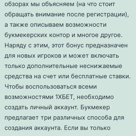
обзорах мы объясняем (на что стоит
обращать внимание после регистрации),
а также описываем возможности
букмекерских контор и многое другое.
Наряду с этим, этот бонус предназначен
для новых игроков и может включать
только дополнительные неснижаемые
средства на счет или бесплатные ставки.
Чтобы воспользоваться всеми
возможностями 1ХБЕТ, необходимо
создать личный аккаунт. Букмекер
предлагает три различных способа для
создания аккаунта. Если вы только