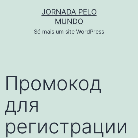
Pular
JORNADA PELO
para
MUNDO
o
Só mais um site WordPress
conteúdo
Промокод
для
регистрации