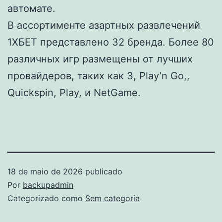
автомате.
В ассортименте азартных развлечений
1ХБЕТ представлено 32 бренда. Более 80
различных игр размещены от лучших
провайдеров, таких как 3, Play’n Go,,
Quickspin, Play, и NetGame.
18 de maio de 2026
publicado
Por
backupadmin
Categorizado como
Sem categoria