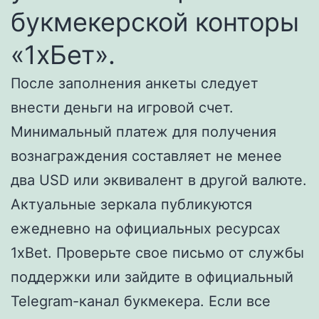
букмекерской конторы
«1хБет».
После заполнения анкеты следует
внести деньги на игровой счет.
Минимальный платеж для получения
вознаграждения составляет не менее
два USD или эквивалент в другой валюте.
Актуальные зеркала публикуются
ежедневно на официальных ресурсах
1xBet. Проверьте свое письмо от службы
поддержки или зайдите в официальный
Telegram-канал букмекера. Если все