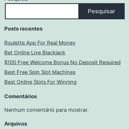
Pesquisar
Posts recentes
Roulette App For Real Money
Bet Online Live Blackjack
$100 Free Welcome Bonus No Deposit Required
Best Free Spin Slot Machines
Best Online Slots For Winning
Comentários
Nenhum comentário para mostrar.
Arquivos